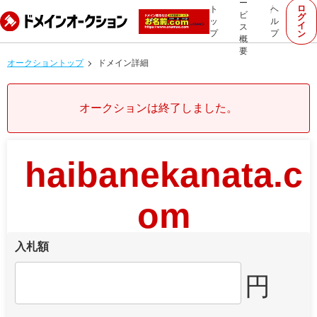
ー
ロ
ト
ヘ
ビ
グ
ッ
ル
イ
ス
プ
プ
ン
概
要
オークショントップ
ドメイン詳細
オークションは終了しました。
haibanekanata.c
om
入札額
円