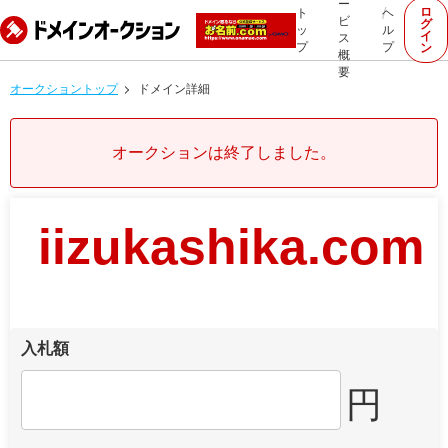
ー
ロ
ト
ヘ
ビ
グ
ッ
ル
イ
ス
プ
プ
ン
概
要
オークショントップ
ドメイン詳細
オークションは終了しました。
iizukashika.com
入札額
円