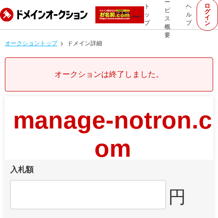
ー
ロ
ト
ヘ
ビ
グ
ッ
ル
イ
ス
プ
プ
ン
概
要
オークショントップ
ドメイン詳細
オークションは終了しました。
manage-notron.c
om
入札額
円