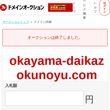
ー
ロ
ト
ヘ
ビ
グ
ッ
ル
イ
ス
プ
プ
ン
概
要
オークショントップ
ドメイン詳細
オークションは終了しました。
okayama-daikaz
okunoyu.com
入札額
円