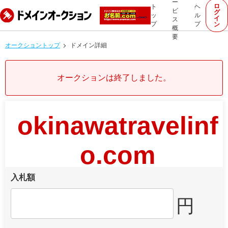
ー
ロ
ト
ヘ
ビ
グ
ッ
ル
イ
ス
プ
プ
ン
概
要
オークショントップ
ドメイン詳細
オークションは終了しました。
okinawatravelinf
o.com
入札額
円