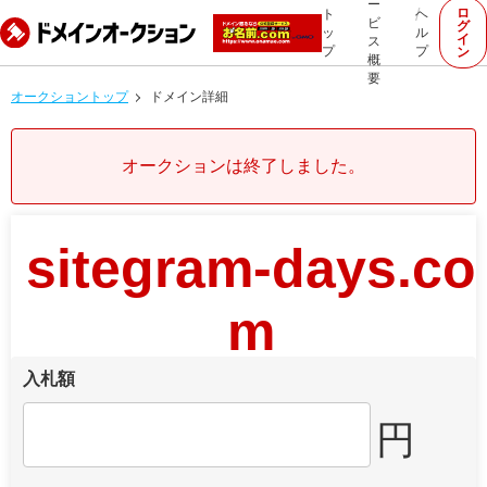
ー
ロ
ト
ヘ
ビ
グ
ッ
ル
イ
ス
プ
プ
ン
概
要
オークショントップ
ドメイン詳細
オークションは終了しました。
sitegram-days.co
m
入札額
円