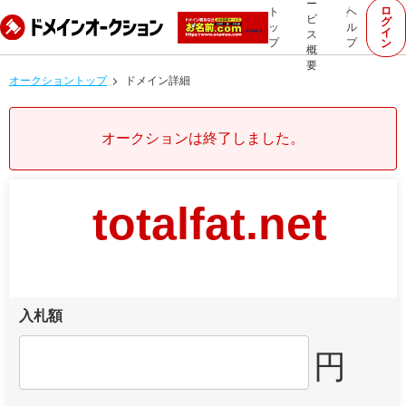
ー
ロ
ト
ヘ
ビ
グ
ッ
ル
イ
ス
プ
プ
ン
概
要
オークショントップ
ドメイン詳細
オークションは終了しました。
totalfat.net
入札額
円