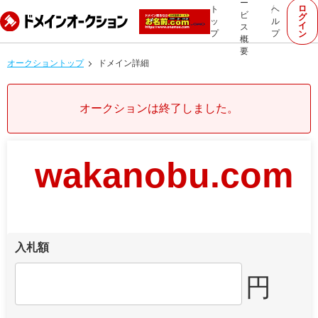
ー
ロ
ト
ヘ
ビ
グ
ッ
ル
イ
ス
プ
プ
ン
概
要
オークショントップ
ドメイン詳細
オークションは終了しました。
wakanobu.com
入札額
円