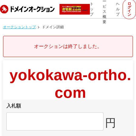
ー
ロ
ト
ヘ
ビ
グ
ッ
ル
イ
ス
プ
プ
ン
概
要
オークショントップ
ドメイン詳細
オークションは終了しました。
yokokawa-ortho.
com
入札額
円