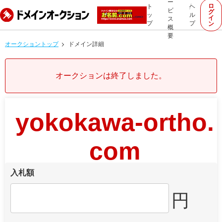
ー
ロ
ト
ヘ
ビ
グ
ッ
ル
イ
ス
プ
プ
ン
概
要
オークショントップ
ドメイン詳細
オークションは終了しました。
yokokawa-ortho.
com
入札額
円