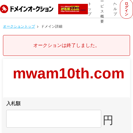
ー
ロ
ト
ヘ
ビ
グ
ッ
ル
イ
ス
プ
プ
ン
概
要
オークショントップ
ドメイン詳細
オークションは終了しました。
mwam10th.com
入札額
円