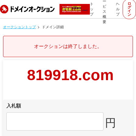
ー
ロ
ト
ヘ
ビ
グ
ッ
ル
イ
ス
プ
プ
ン
概
要
オークショントップ
ドメイン詳細
オークションは終了しました。
819918.com
入札額
円