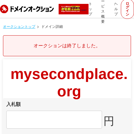
ー
ロ
ト
ヘ
ビ
グ
ッ
ル
イ
ス
プ
プ
ン
概
要
オークショントップ
ドメイン詳細
オークションは終了しました。
mysecondplace.
org
入札額
円