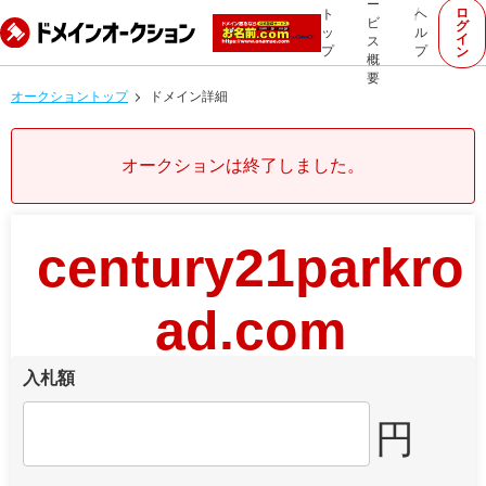
ー
ロ
ト
ヘ
ビ
グ
ッ
ル
イ
ス
プ
プ
ン
概
要
オークショントップ
ドメイン詳細
オークションは終了しました。
century21parkro
ad.com
入札額
円