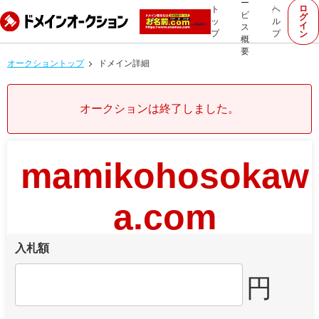
ー
ロ
ト
ヘ
ビ
グ
ッ
ル
イ
ス
プ
プ
ン
概
要
オークショントップ
ドメイン詳細
オークションは終了しました。
mamikohosokaw
a.com
入札額
円