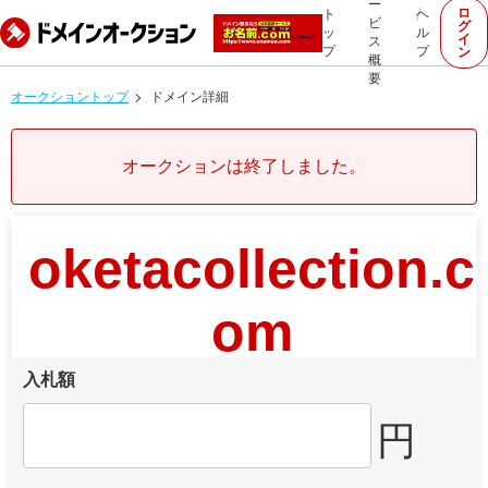
ー
ロ
ト
ヘ
ビ
グ
ッ
ル
イ
ス
プ
プ
ン
概
要
オークショントップ
ドメイン詳細
オークションは終了しました。
oketacollection.c
om
入札額
円