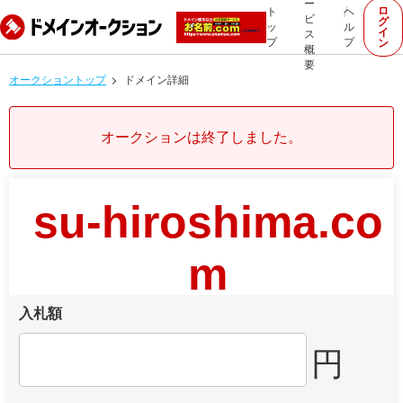
ー
ロ
ト
ヘ
ビ
グ
ッ
ル
イ
ス
プ
プ
ン
概
要
オークショントップ
ドメイン詳細
オークションは終了しました。
su-hiroshima.co
m
入札額
円