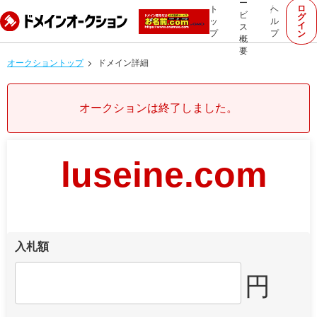
ー
ロ
ト
ヘ
ビ
グ
ッ
ル
イ
ス
プ
プ
ン
概
要
オークショントップ
ドメイン詳細
オークションは終了しました。
luseine.com
入札額
円