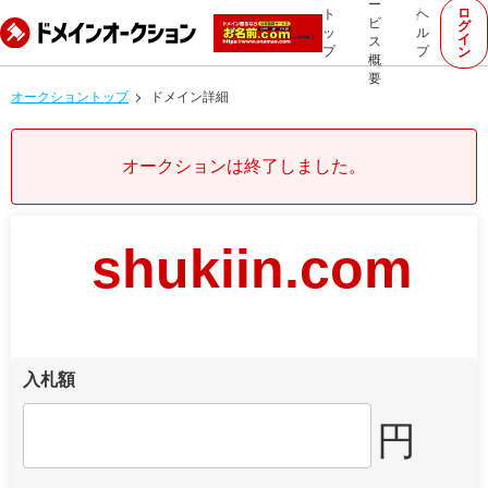
ー
ロ
ト
ヘ
ビ
グ
ッ
ル
イ
ス
プ
プ
ン
概
要
オークショントップ
ドメイン詳細
オークションは終了しました。
shukiin.com
入札額
円