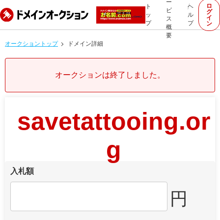
ー
ロ
ト
ヘ
ビ
グ
ッ
ル
イ
ス
プ
プ
ン
概
要
オークショントップ
ドメイン詳細
オークションは終了しました。
savetattooing.or
g
入札額
円