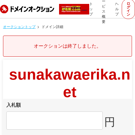
ー
ロ
ト
ヘ
ビ
グ
ッ
ル
イ
ス
プ
プ
ン
概
要
オークショントップ
ドメイン詳細
オークションは終了しました。
sunakawaerika.n
et
入札額
円