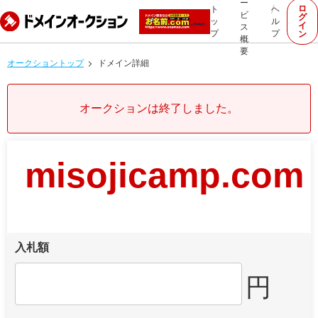
ー
ロ
ト
ヘ
ビ
グ
ッ
ル
イ
ス
プ
プ
ン
概
要
オークショントップ
ドメイン詳細
オークションは終了しました。
misojicamp.com
入札額
円