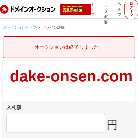
ー
ロ
ト
ヘ
ビ
グ
ッ
ル
イ
ス
プ
プ
ン
概
要
オークショントップ
ドメイン詳細
オークションは終了しました。
dake-onsen.com
入札額
円