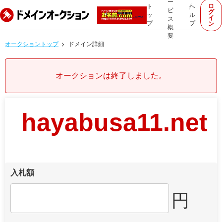
ー
ロ
ト
ヘ
ビ
グ
ッ
ル
イ
ス
プ
プ
ン
概
要
オークショントップ
ドメイン詳細
オークションは終了しました。
hayabusa11.net
入札額
円