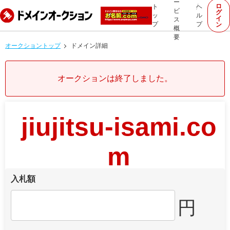
ー
ロ
ト
ヘ
ビ
グ
ッ
ル
イ
ス
プ
プ
ン
概
要
オークショントップ
ドメイン詳細
オークションは終了しました。
jiujitsu-isami.co
m
入札額
円