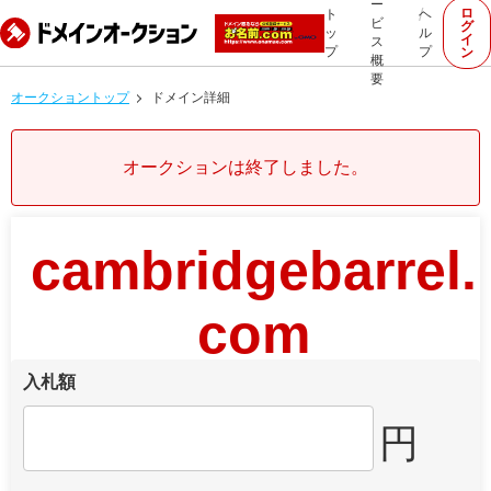
ー
ロ
ト
ヘ
ビ
グ
ッ
ル
イ
ス
プ
プ
ン
概
要
オークショントップ
ドメイン詳細
オークションは終了しました。
cambridgebarrel.
com
入札額
円