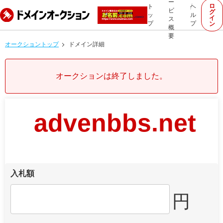
ー
ロ
ト
ヘ
ビ
グ
ッ
ル
イ
ス
プ
プ
ン
概
要
オークショントップ
ドメイン詳細
オークションは終了しました。
advenbbs.net
入札額
円