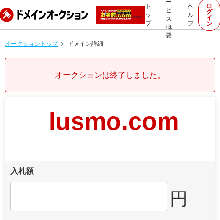
ー
ロ
ト
ヘ
ビ
グ
ッ
ル
イ
ス
プ
プ
ン
概
要
オークショントップ
ドメイン詳細
オークションは終了しました。
lusmo.com
入札額
円