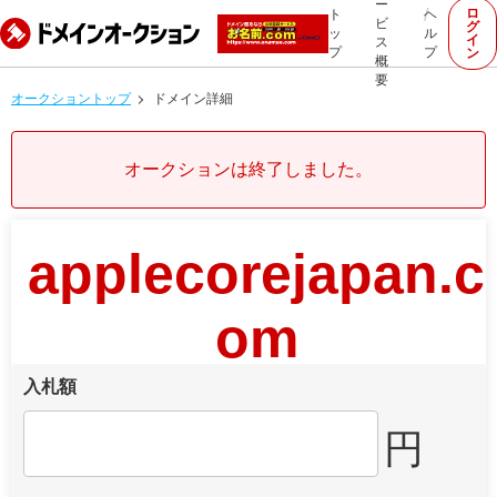
ー
ロ
ト
ヘ
ビ
グ
ッ
ル
イ
ス
プ
プ
ン
概
要
オークショントップ
ドメイン詳細
オークションは終了しました。
applecorejapan.c
om
入札額
円