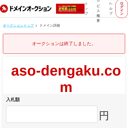
ー
ロ
ト
ヘ
ビ
グ
ッ
ル
イ
ス
プ
プ
ン
概
要
オークショントップ
ドメイン詳細
オークションは終了しました。
aso-dengaku.co
m
入札額
円