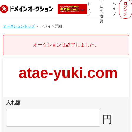
ー
ロ
ト
ヘ
ビ
グ
ッ
ル
イ
ス
プ
プ
ン
概
要
オークショントップ
ドメイン詳細
オークションは終了しました。
atae-yuki.com
入札額
円