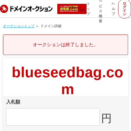
ー
ロ
ト
ヘ
ビ
グ
ッ
ル
イ
ス
プ
プ
ン
概
要
オークショントップ
ドメイン詳細
オークションは終了しました。
blueseedbag.co
m
入札額
円