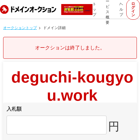
ー
ロ
ト
ヘ
ビ
グ
ッ
ル
イ
ス
プ
プ
ン
概
要
オークショントップ
ドメイン詳細
オークションは終了しました。
deguchi-kougyo
u.work
入札額
円