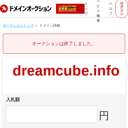
ー
ロ
ト
ヘ
ビ
グ
ッ
ル
イ
ス
プ
プ
ン
概
要
オークショントップ
ドメイン詳細
オークションは終了しました。
dreamcube.info
入札額
円