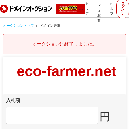
ー
ロ
ト
ヘ
ビ
グ
ッ
ル
イ
ス
プ
プ
ン
概
要
オークショントップ
ドメイン詳細
オークションは終了しました。
eco-farmer.net
入札額
円