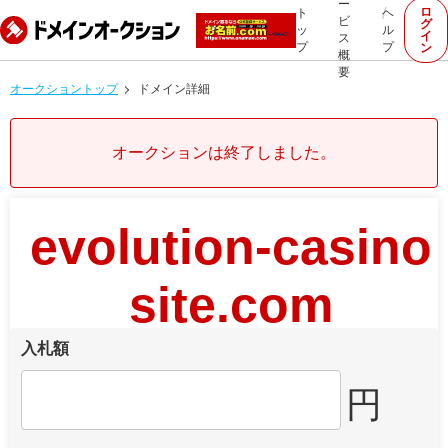
ー
ロ
ト
ヘ
ビ
グ
ッ
ル
イ
ス
プ
プ
ン
概
要
オークショントップ
ドメイン詳細
オークションは終了しました。
evolution-casino
site.com
入札額
円