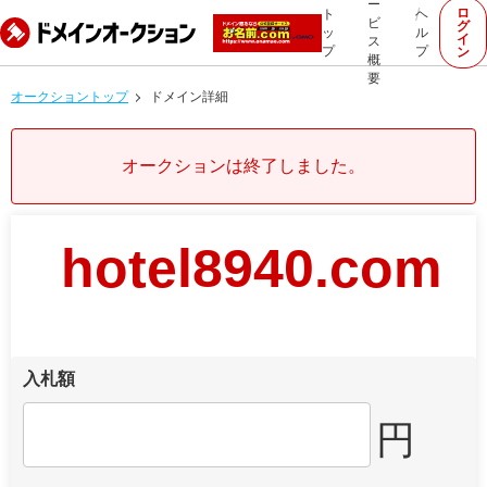
ー
ロ
ト
ヘ
ビ
グ
ッ
ル
イ
ス
プ
プ
ン
概
要
オークショントップ
ドメイン詳細
オークションは終了しました。
hotel8940.com
入札額
円