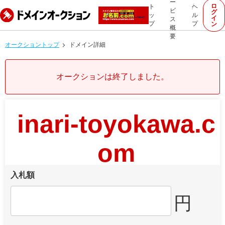
ー
ロ
ト
ヘ
ビ
グ
ッ
ル
イ
ス
プ
プ
ン
概
要
オークショントップ
ドメイン詳細
オークションは終了しました。
inari-toyokawa.c
om
入札額
円