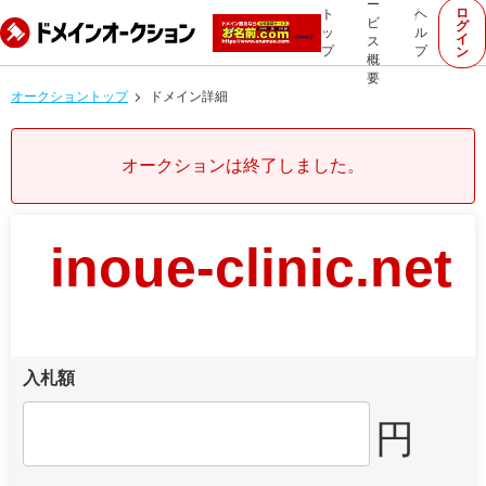
ー
ロ
ト
ヘ
ビ
グ
ッ
ル
イ
ス
プ
プ
ン
概
要
オークショントップ
ドメイン詳細
オークションは終了しました。
inoue-clinic.net
入札額
円