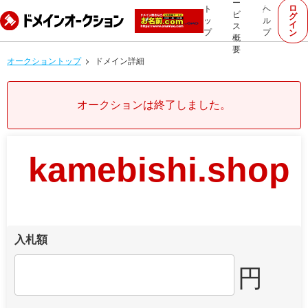
ー
ロ
ト
ヘ
ビ
グ
ッ
ル
イ
ス
プ
プ
ン
概
要
オークショントップ
ドメイン詳細
オークションは終了しました。
kamebishi.shop
入札額
円