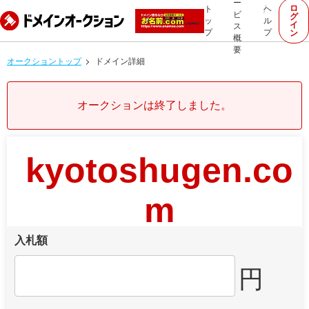
ー
ロ
ト
ヘ
ビ
グ
ッ
ル
イ
ス
プ
プ
ン
概
要
オークショントップ
ドメイン詳細
オークションは終了しました。
kyotoshugen.co
m
入札額
円