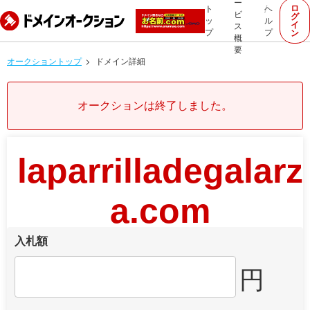
ー
ロ
ト
ヘ
ビ
グ
ッ
ル
イ
ス
プ
プ
ン
概
要
オークショントップ
ドメイン詳細
オークションは終了しました。
laparrilladegalarz
a.com
入札額
円