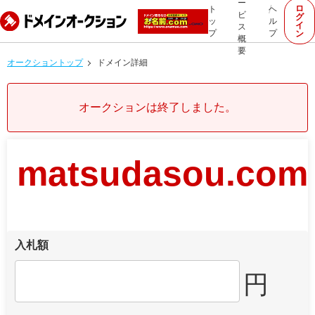
ー
ロ
ト
ヘ
ビ
グ
ッ
ル
イ
ス
プ
プ
ン
概
要
オークショントップ
ドメイン詳細
オークションは終了しました。
matsudasou.com
入札額
円