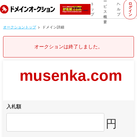
ー
ロ
ト
ヘ
ビ
グ
ッ
ル
イ
ス
プ
プ
ン
概
要
オークショントップ
ドメイン詳細
オークションは終了しました。
musenka.com
入札額
円