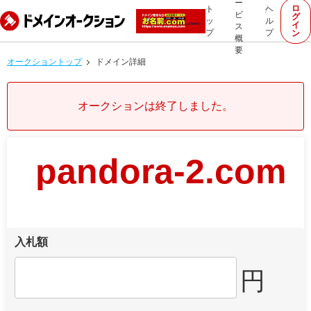
ー
ロ
ト
ヘ
ビ
グ
ッ
ル
イ
ス
プ
プ
ン
概
要
オークショントップ
ドメイン詳細
オークションは終了しました。
pandora-2.com
入札額
円