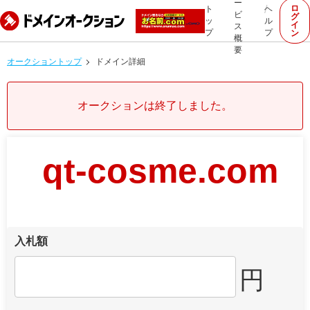
ー
ロ
ト
ヘ
ビ
グ
ッ
ル
イ
ス
プ
プ
ン
概
要
オークショントップ
ドメイン詳細
オークションは終了しました。
qt-cosme.com
入札額
円