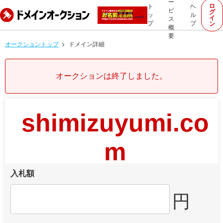
ー
ロ
ト
ヘ
ビ
グ
ッ
ル
イ
ス
プ
プ
ン
概
要
オークショントップ
ドメイン詳細
オークションは終了しました。
shimizuyumi.co
m
入札額
円