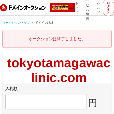
ー
ロ
ト
ヘ
ビ
グ
ッ
ル
イ
ス
プ
プ
ン
概
要
オークショントップ
ドメイン詳細
オークションは終了しました。
tokyotamagawac
linic.com
入札額
円