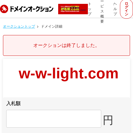
ー
ロ
ト
ヘ
ビ
グ
ッ
ル
イ
ス
プ
プ
ン
概
要
オークショントップ
ドメイン詳細
オークションは終了しました。
w-w-light.com
入札額
円