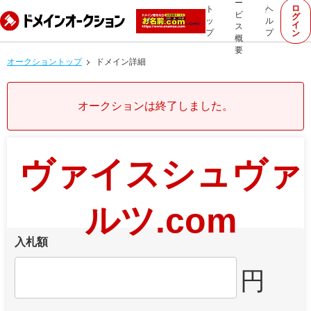
ー
ロ
ト
ヘ
ビ
グ
ッ
ル
イ
ス
プ
プ
ン
概
要
オークショントップ
ドメイン詳細
オークションは終了しました。
ヴァイスシュヴァ
ルツ.com
入札額
円